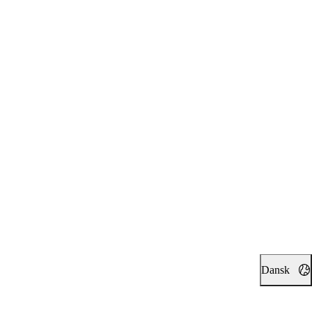
Dansk