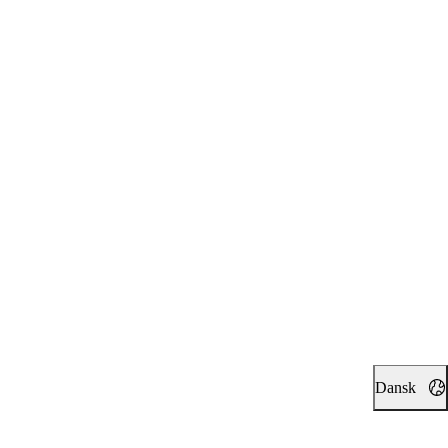
Dansk