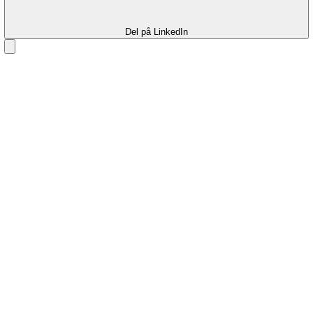
Del på LinkedIn