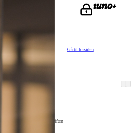
ke.
Gå til forsiden
Vi er iuno
Advokater
Finn iunoist
Den lille skriften