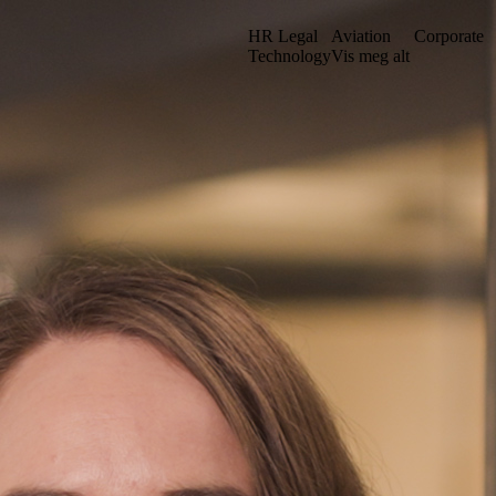
HR Legal
Aviation
Corporate
Technology
Vis meg alt
et vårt i en ny struktur. Kanskje du kan finne det du leter etter ved å sø
Gå til iuno+
Stockholm
. sal
Grev Turegatan 30
n
114 38 Stockholm
Sverige