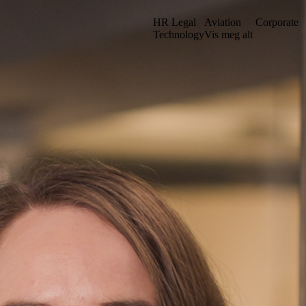
HR Legal
Aviation
Corporate
Technology
Vis meg alt
et vårt i en ny struktur. Kanskje du kan finne det du leter etter ved å sø
Gå til iuno+
Stockholm
. sal
Grev Turegatan 30
n
114 38 Stockholm
Sverige