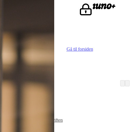
ke.
Gå til forsiden
Vi er iuno
Advokater
Finn iunoist
Den lille skriften