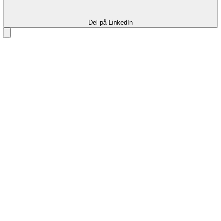
Del på LinkedIn