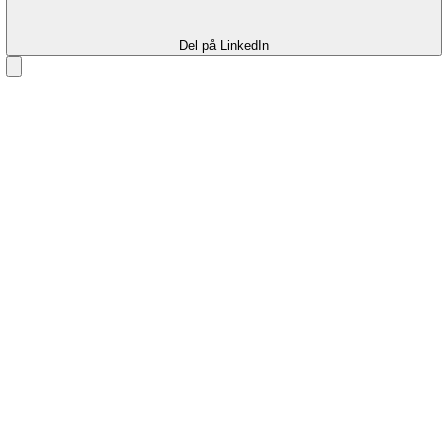
Del på LinkedIn