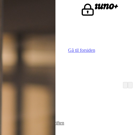
ke.
Gå til forsiden
Vi er iuno
Advokater
Finn iunoist
Den lille skriften