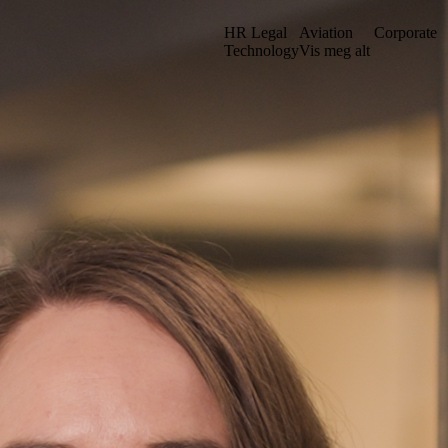
HR Legal
Aviation
Corporate
Technology
Vis meg alt
et vårt i en ny struktur. Kanskje du kan finne det du leter etter ved å sø
Gå til iuno+
Stockholm
. sal
Grev Turegatan 30
n
114 38 Stockholm
Sverige