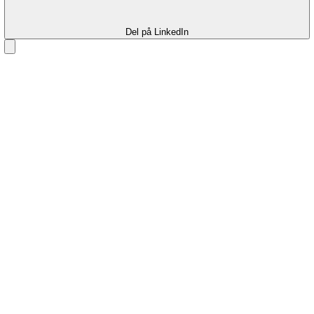
Del på LinkedIn