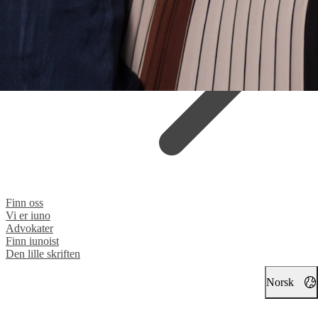
Finn oss
Vi er iuno
Advokater
Finn iunoist
Den lille skriften
Norsk