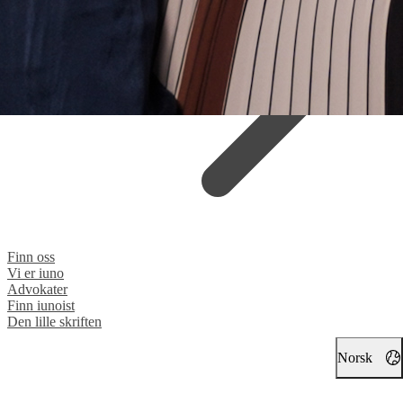
Finn oss
Vi er iuno
Advokater
Finn iunoist
Den lille skriften
Norsk