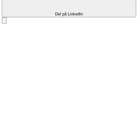
Del på LinkedIn