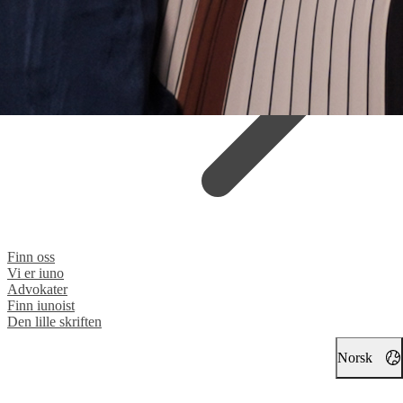
Finn oss
Vi er iuno
Advokater
Finn iunoist
Den lille skriften
Norsk