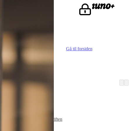
ke.
Gå til forsiden
Vi er iuno
Advokater
Finn iunoist
Den lille skriften