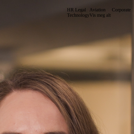
HR Legal
Aviation
Corporate
Technology
Vis meg alt
et vårt i en ny struktur. Kanskje du kan finne det du leter etter ved å sø
Gå til iuno+
Stockholm
. sal
Grev Turegatan 30
n
114 38 Stockholm
Sverige