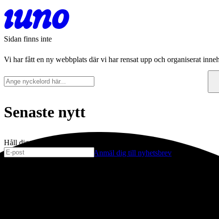
Sidan finns inte
Vi har fått en ny webbplats där vi har rensat upp och organiserat inneh
Senaste nytt
Håll dig uppdaterad
Anmäl dig till nyhetsbrev
Stockholm
Köpenhamn
Grev Turegatan 30
Njalsgade 19C, 3
114 38 Stockholm
2300 Københav
Sverige
Danmark