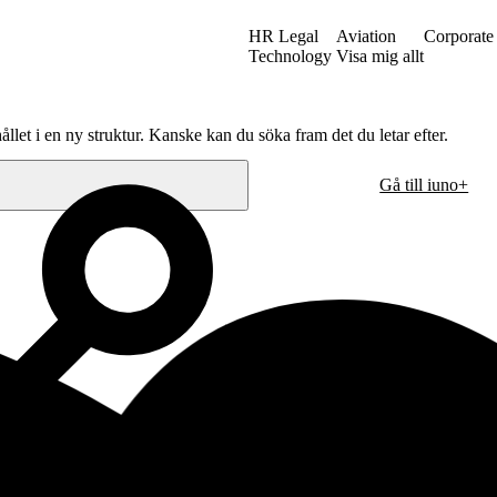
HR Legal
Aviation
Corporate
Technology
Visa mig allt
ållet i en ny struktur. Kanske kan du söka fram det du letar efter.
Gå till iuno+
Oslo
. sal
Hausmanns gate 21
n
0182 Oslo
Norge