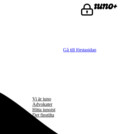
Gå till förstasidan
Vi är iuno
Advokater
Hitta iunoist
Det finstilta