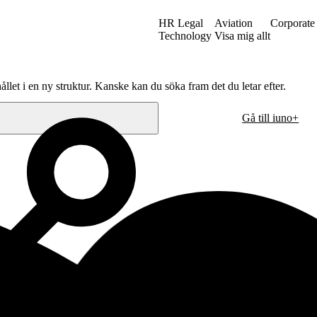
HR Legal
Aviation
Corporate
Technology
Visa mig allt
ållet i en ny struktur. Kanske kan du söka fram det du letar efter.
Gå till iuno+
Oslo
. sal
Hausmanns gate 21
n
0182 Oslo
Norge