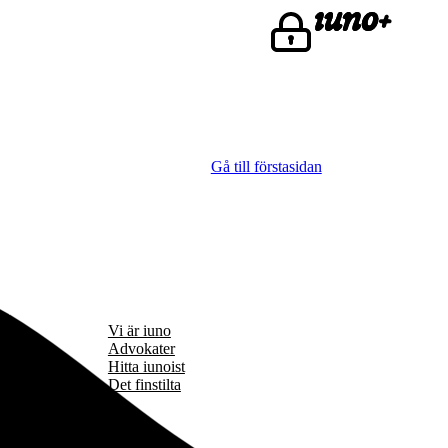
Gå till förstasidan
Vi är iuno
Advokater
Hitta iunoist
Det finstilta