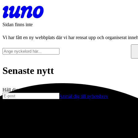
Sidan finns inte
Vi har fått en ny webbplats där vi har rensat upp och organiserat inneh
Senaste nytt
Håll dig uppdaterad
Anmäl dig till nyhetsbrev
Stockholm
Köpenhamn
Grev Turegatan 30
Njalsgade 19C, 3
114 38 Stockholm
2300 Københav
Sverige
Danmark