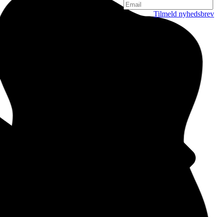
Tilmeld nyhedsbrev
København
Njalsgade 19C, 3. sal
2300 København
Danmark