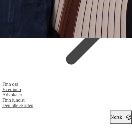
Finn oss
Vi er iuno
Advokater
Finn iunoist
Den lille skriften
Norsk