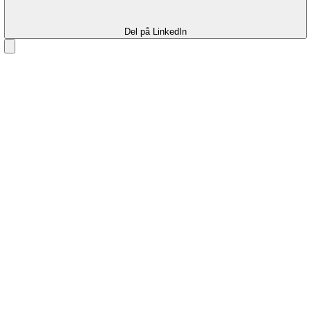
Del på LinkedIn