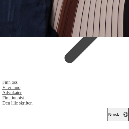
Finn oss
Vi er iuno
Advokater
Finn iunoist
Den lille skriften
Norsk