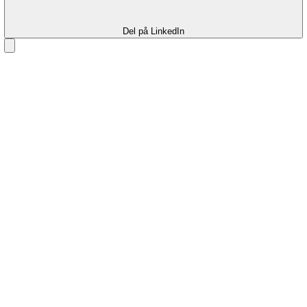
Del på LinkedIn