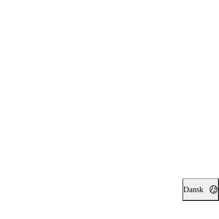
Dansk