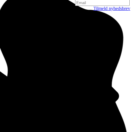
Tilmeld nyhedsbrev
København
Njalsgade 19C, 3. sal
2300 København
Danmark