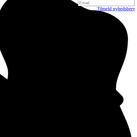
Tilmeld nyhedsbrev
København
Njalsgade 19C, 3. sal
2300 København
Danmark