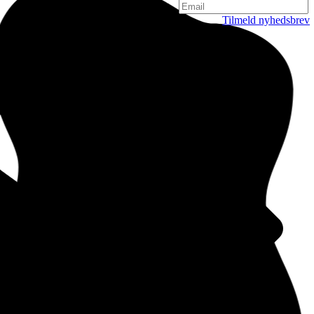
Tilmeld nyhedsbrev
København
Njalsgade 19C, 3. sal
2300 København
Danmark