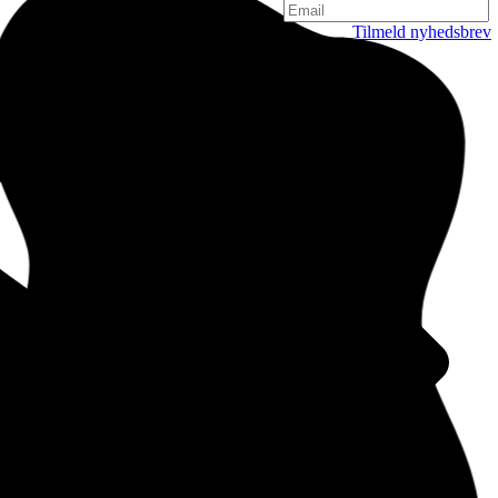
Tilmeld nyhedsbrev
København
Njalsgade 19C, 3. sal
2300 København
Danmark