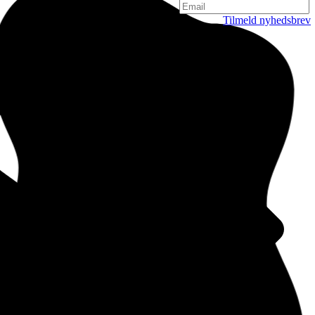
Tilmeld nyhedsbrev
København
Njalsgade 19C, 3. sal
2300 København
Danmark