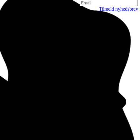
Tilmeld nyhedsbrev
København
Njalsgade 19C, 3. sal
2300 København
Danmark