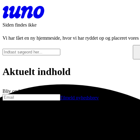
Siden findes ikke
Vi har fået en ny hjemmeside, hvor vi har ryddet op og placeret vores i
Aktuelt indhold
Bliv opdateret
Tilmeld nyhedsbrev
København
Stockholm
Njalsgade 19C, 3. sal
Grev Turegatan 
2300 København
114 38 Stockhol
Danmark
Sverige