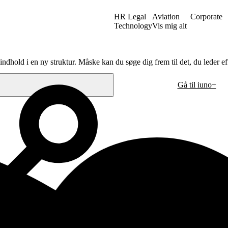
HR Legal
Aviation
Corporate
Technology
Vis mig alt
ndhold i en ny struktur. Måske kan du søge dig frem til det, du leder eft
Gå til iuno+
Oslo
30
Hausmanns gate 21
m
0182 Oslo
Norge