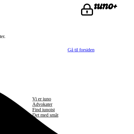
er.
Gå til forsiden
Vi er iuno
Advokater
Find iunoist
Det med småt