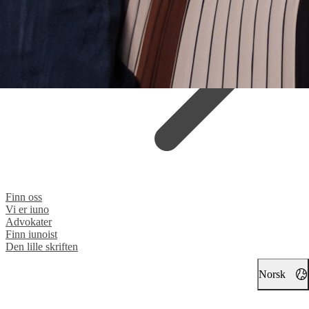
Finn oss
Vi er iuno
Advokater
Finn iunoist
Den lille skriften
Norsk