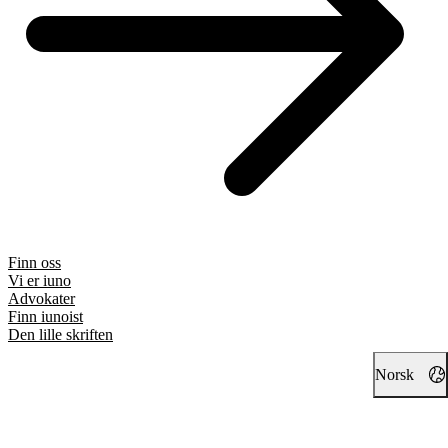
Finn oss
Vi er iuno
Advokater
Finn iunoist
Den lille skriften
Norsk