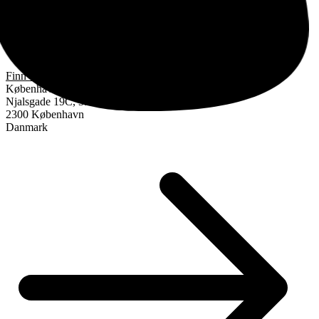
Finn oss
København
Njalsgade 19C, 3. sal
2300 København
Danmark