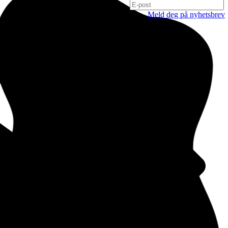
Meld deg på nyhetsbrev
Oslo
Hausmanns gate 21
0182 Oslo
Norge