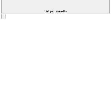
Del på LinkedIn