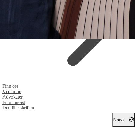
Finn oss
Vi er iuno
Advokater
Finn iunoist
Den lille skriften
Norsk