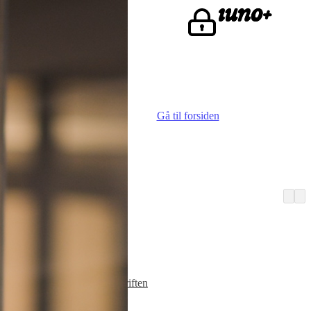
ke.
Gå til forsiden
Vi er iuno
Advokater
Finn iunoist
Den lille skriften