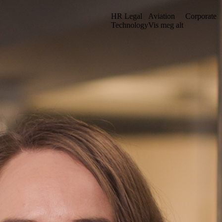
HR Legal
Aviation
Corporate
Technology
Vis meg alt
et vårt i en ny struktur. Kanskje du kan finne det du leter etter ved å sø
Gå til iuno+
Stockholm
. sal
Grev Turegatan 30
n
114 38 Stockholm
Sverige