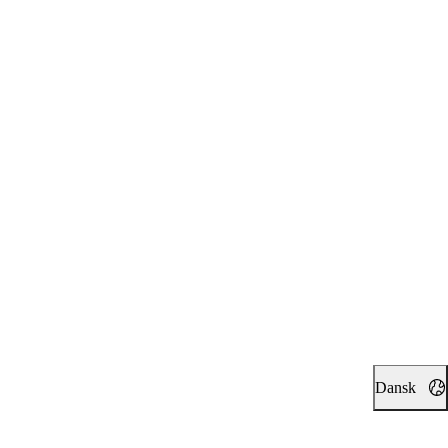
Dansk