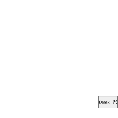
Dansk