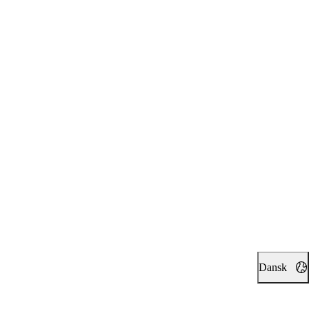
Dansk