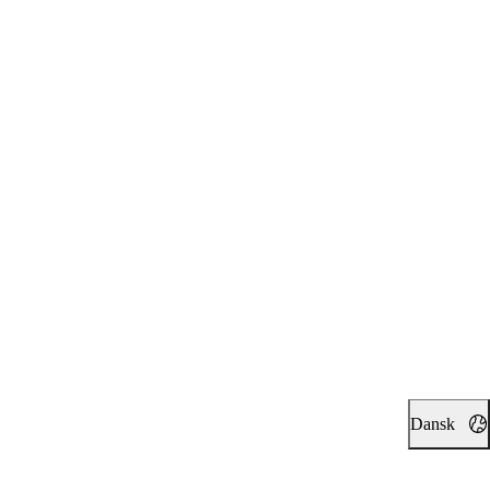
Dansk