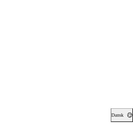
Dansk