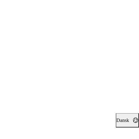
Dansk