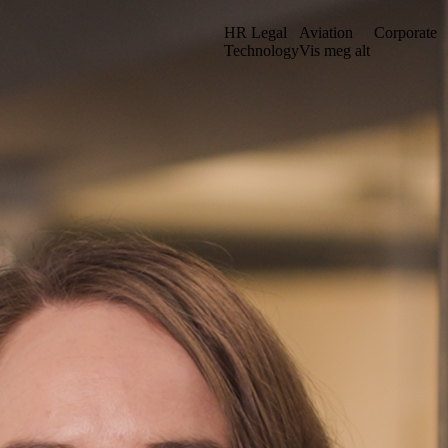
HR Legal
Aviation
Corporate
Technology
Vis meg alt
et vårt i en ny struktur. Kanskje du kan finne det du leter etter ved å sø
Gå til iuno+
Stockholm
. sal
Grev Turegatan 30
n
114 38 Stockholm
Sverige