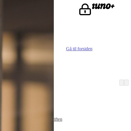
ke.
Gå til forsiden
Vi er iuno
Advokater
Finn iunoist
Den lille skriften