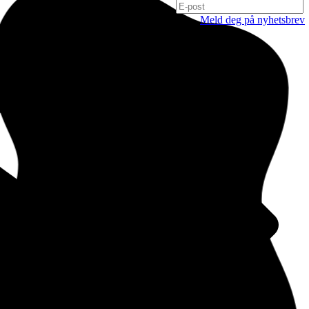
Meld deg på nyhetsbrev
Oslo
Hausmanns gate 21
0182 Oslo
Norge