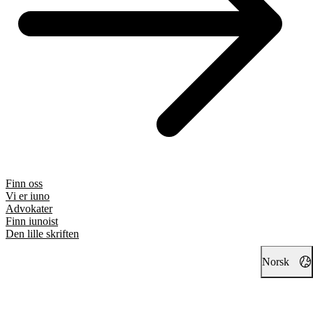
Finn oss
Vi er iuno
Advokater
Finn iunoist
Den lille skriften
Norsk