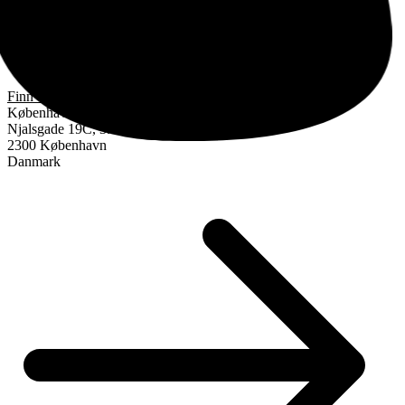
Finn oss
København
Njalsgade 19C, 3. sal
2300 København
Danmark