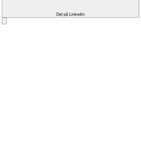
Del på LinkedIn