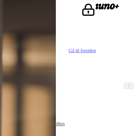
ke.
Gå til forsiden
Vi er iuno
Advokater
Finn iunoist
Den lille skriften