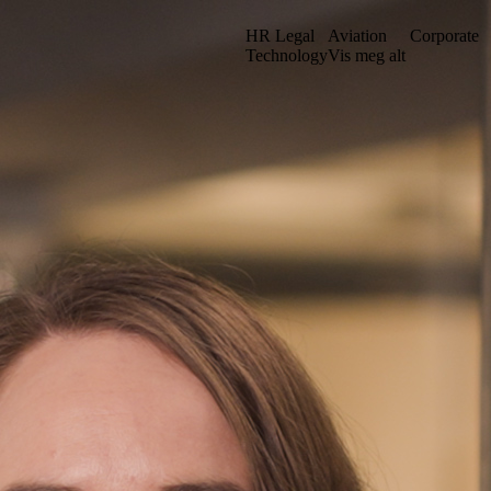
HR Legal
Aviation
Corporate
Technology
Vis meg alt
et vårt i en ny struktur. Kanskje du kan finne det du leter etter ved å sø
Gå til iuno+
Stockholm
. sal
Grev Turegatan 30
n
114 38 Stockholm
Sverige