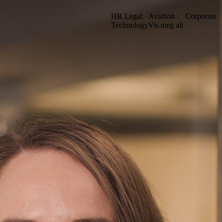
HR Legal
Aviation
Corporate
Technology
Vis meg alt
et vårt i en ny struktur. Kanskje du kan finne det du leter etter ved å sø
Gå til iuno+
Stockholm
. sal
Grev Turegatan 30
n
114 38 Stockholm
Sverige