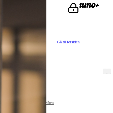
ke.
Gå til forsiden
Vi er iuno
Advokater
Finn iunoist
Den lille skriften