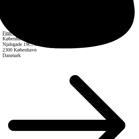
Finn oss
København
Njalsgade 19C, 3. sal
2300 København
Danmark