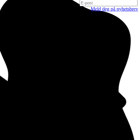
Meld deg på nyhetsbrev
Oslo
Hausmanns gate 21
0182 Oslo
Norge