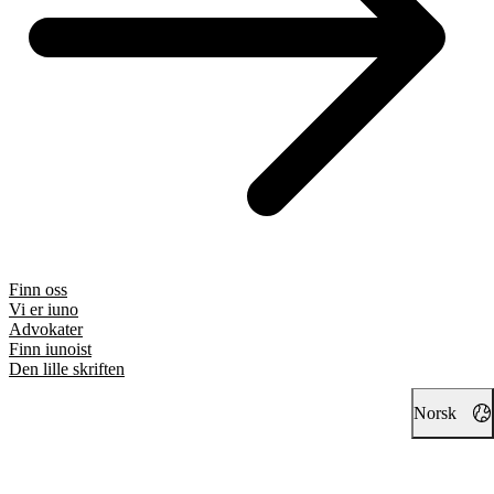
Finn oss
Vi er iuno
Advokater
Finn iunoist
Den lille skriften
Norsk