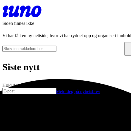
Siden finnes ikke
Vi har fått en ny nettside, hvor vi har ryddet opp og organisert innhold
Siste nytt
Hold deg oppdatert
Meld deg på nyhetsbrev
Oslo
København
Hausmanns gate 21
Njalsgade 19C, 3
0182 Oslo
2300 Københav
Norge
Danmark