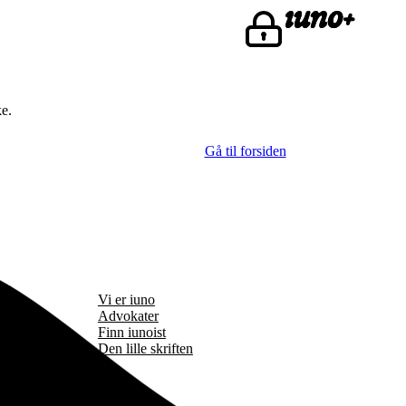
ke.
Gå til forsiden
Vi er iuno
Advokater
Finn iunoist
Den lille skriften