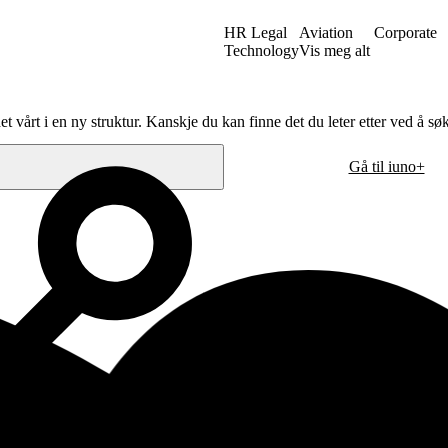
HR Legal
Aviation
Corporate
Technology
Vis meg alt
et vårt i en ny struktur. Kanskje du kan finne det du leter etter ved å sø
Gå til iuno+
Stockholm
. sal
Grev Turegatan 30
n
114 38 Stockholm
Sverige