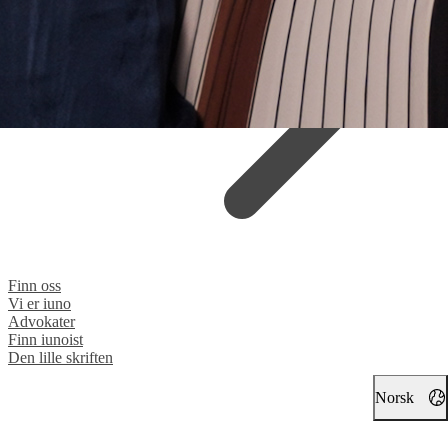
Finn oss
Vi er iuno
Advokater
Finn iunoist
Den lille skriften
Norsk