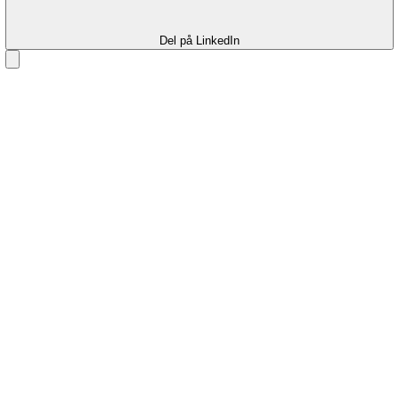
Del på LinkedIn