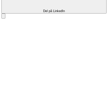
Del på LinkedIn