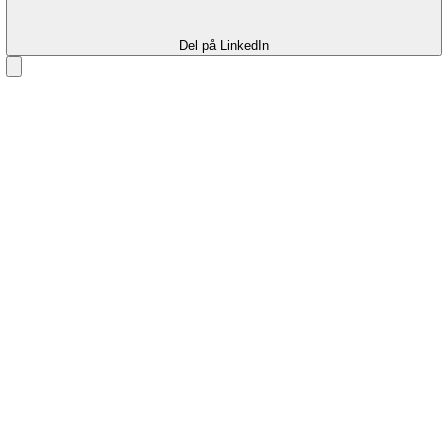
Del på LinkedIn