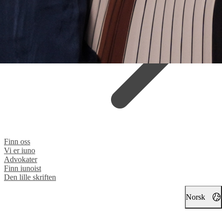
Finn oss
Vi er iuno
Advokater
Finn iunoist
Den lille skriften
Norsk