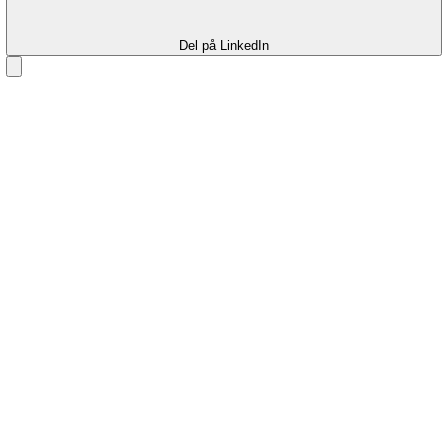
Del på LinkedIn