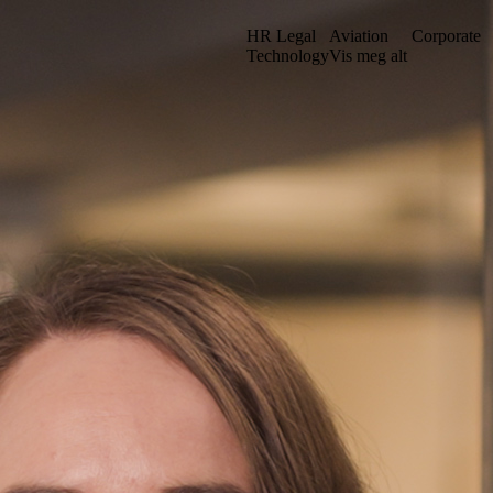
HR Legal
Aviation
Corporate
Technology
Vis meg alt
et vårt i en ny struktur. Kanskje du kan finne det du leter etter ved å sø
Gå til iuno+
Stockholm
. sal
Grev Turegatan 30
n
114 38 Stockholm
Sverige