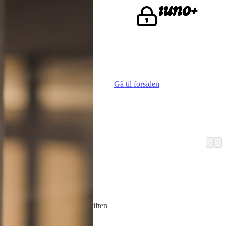
ke.
Gå til forsiden
Vi er iuno
Advokater
Finn iunoist
Den lille skriften