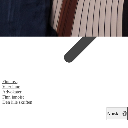
Finn oss
Vi er iuno
Advokater
Finn iunoist
Den lille skriften
Norsk