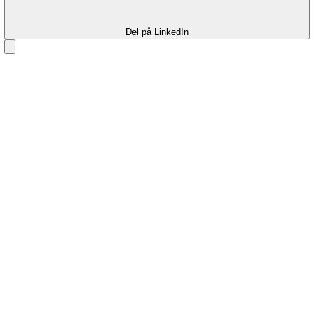
Del på LinkedIn